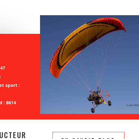
747
m
t sport :
M : 8614
RUCTEUR