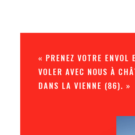
« PRENEZ VOTRE ENVOL 
VOLER AVEC NOUS À CH
DANS LA VIENNE (86). »