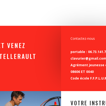
Contactez-nous
ET VENEZ
portable : 06.73.141.
ÂTELLERAULT
clavurier@gmail.co
Agrément jeunesse e
08606 ET 0040
Code école F.F.P.L.U.
VOTRE INST