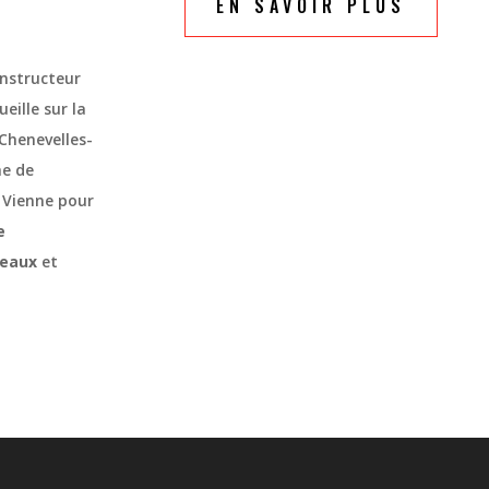
EN SAVOIR PLUS
instructeur
eille sur la
Chenevelles-
he de
 Vienne pour
e
veaux
et