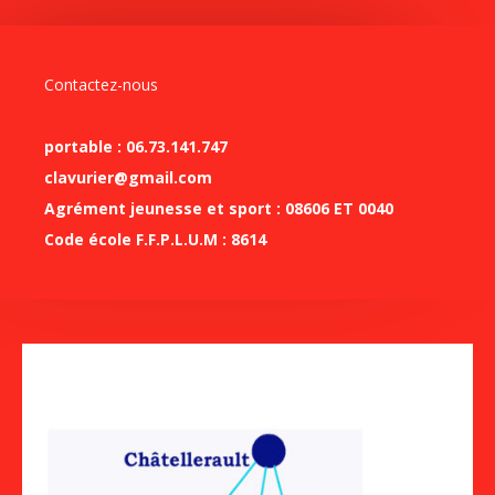
Contactez-nous
portable : 06.73.141.747
clavurier@gmail.com
Agrément jeunesse et sport : 08606 ET 0040
Code école F.F.P.L.U.M : 8614